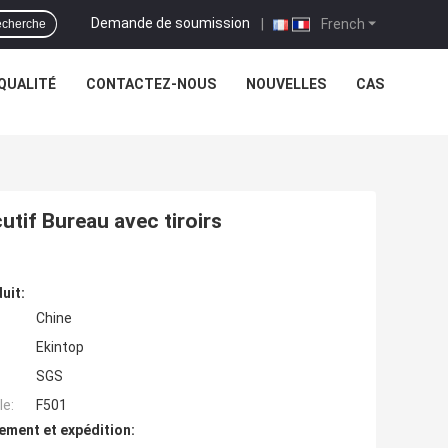
Demande de soumission
|
French
cherche
QUALITÉ
CONTACTEZ-NOUS
NOUVELLES
CAS
tif Bureau avec tiroirs
uit:
Chine
Ekintop
SGS
e:
F501
ement et expédition: