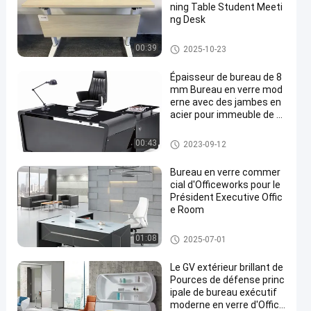
ning Table Student Meeti
ng Desk
bureau commercial
00:39
2025-10-23
Épaisseur de bureau de 8
mm Bureau en verre mod
erne avec des jambes en
acier pour immeuble de b
ureaux
Bureau en verre
00:43
2023-09-12
Bureau en verre commer
cial d'Officeworks pour le
Président Executive Offic
e Room
Bureau en verre
01:08
2025-07-01
Le GV extérieur brillant de
Pources de défense princ
ipale de bureau exécutif
moderne en verre d'Office