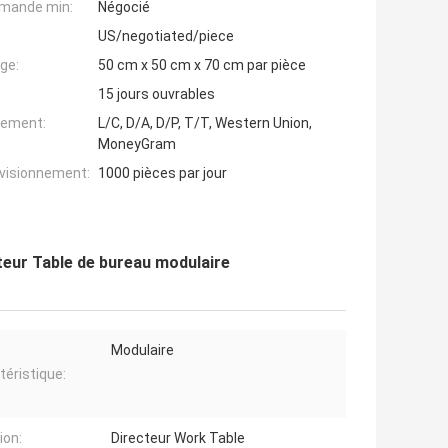
mande min:
Négocié
US/negotiated/piece
ge:
50 cm x 50 cm x 70 cm par pièce
15 jours ouvrables
iement:
L/C, D/A, D/P, T/T, Western Union,
MoneyGram
ovisionnement:
1000 pièces par jour
teur Table de bureau modulaire
Modulaire
téristique:
ion:
Directeur Work Table