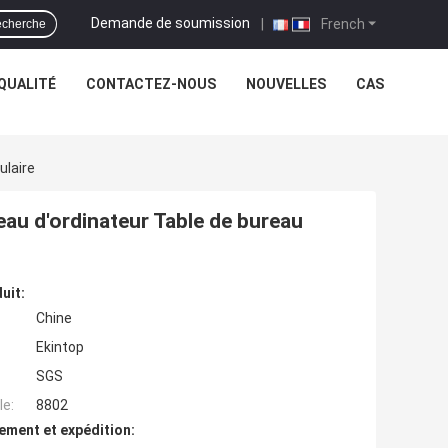
Demande de soumission
|
French
cherche
QUALITÉ
CONTACTEZ-NOUS
NOUVELLES
CAS
ulaire
eau d'ordinateur Table de bureau
uit:
Chine
Ekintop
SGS
e:
8802
ement et expédition: