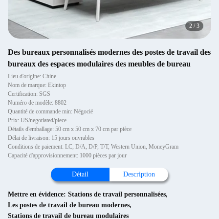
2
/
3
Des bureaux personnalisés modernes des postes de travail des
bureaux des espaces modulaires des meubles de bureau
Lieu d'origine: Chine
Nom de marque: Ekintop
Certification: SGS
Numéro de modèle: 8802
Quantité de commande min: Négocié
Prix: US/negotiated/piece
Détails d'emballage: 50 cm x 50 cm x 70 cm par pièce
Délai de livraison: 15 jours ouvrables
Conditions de paiement: LC, D/A, D/P, T/T, Western Union, MoneyGram
Capacité d'approvisionnement: 1000 pièces par jour
Détail
Description
Mettre en évidence:
Stations de travail personnalisées
,
Les postes de travail de bureau modernes
,
Stations de travail de bureau modulaires