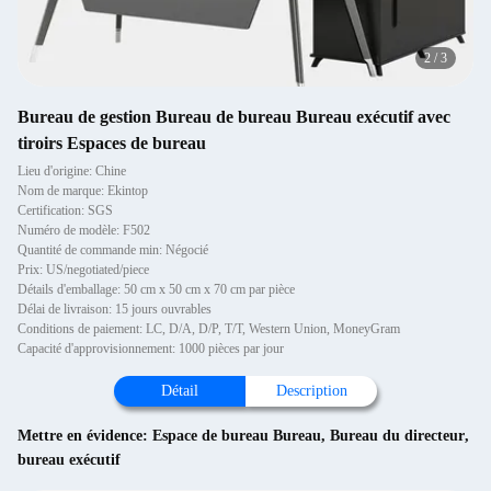
2
/
3
Bureau de gestion Bureau de bureau Bureau exécutif avec
tiroirs Espaces de bureau
Lieu d'origine: Chine
Nom de marque: Ekintop
Certification: SGS
Numéro de modèle: F502
Quantité de commande min: Négocié
Prix: US/negotiated/piece
Détails d'emballage: 50 cm x 50 cm x 70 cm par pièce
Délai de livraison: 15 jours ouvrables
Conditions de paiement: LC, D/A, D/P, T/T, Western Union, MoneyGram
Capacité d'approvisionnement: 1000 pièces par jour
Détail
Description
Mettre en évidence:
Espace de bureau Bureau
,
Bureau du directeur
,
bureau exécutif