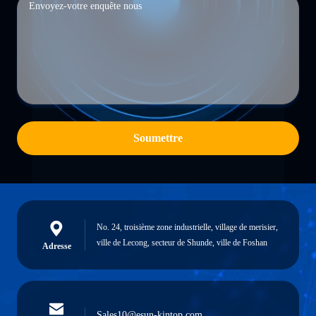
Soumettre
No. 24, troisième zone industrielle, village de merisier,
ville de Lecong, secteur de Shunde, ville de Foshan
Adresse
Sales10@esun-kintop.com