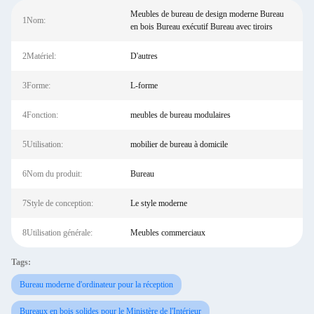
Meubles de bureau de design moderne Bureau
1Nom:
en bois Bureau exécutif Bureau avec tiroirs
2Matériel:
D'autres
3Forme:
L-forme
4Fonction:
meubles de bureau modulaires
5Utilisation:
mobilier de bureau à domicile
6Nom du produit:
Bureau
7Style de conception:
Le style moderne
8Utilisation générale:
Meubles commerciaux
Tags:
Bureau moderne d'ordinateur pour la réception
Bureaux en bois solides pour le Ministère de l'Intérieur