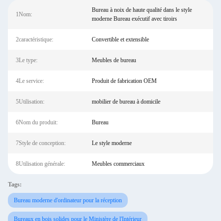
Bureau à noix de haute qualité dans le style
1Nom:
moderne Bureau exécutif avec tiroirs
2caractéristique:
Convertible et extensible
3Le type:
Meubles de bureau
4Le service:
Produit de fabrication OEM
5Utilisation:
mobilier de bureau à domicile
6Nom du produit:
Bureau
7Style de conception:
Le style moderne
8Utilisation générale:
Meubles commerciaux
Tags:
Bureau moderne d'ordinateur pour la réception
Bureaux en bois solides pour le Ministère de l'Intérieur