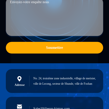
Soumettre
No. 24, troisième zone industrielle, village de merisier,
ville de Lecong, secteur de Shunde, ville de Foshan
Adresse
Sales10@esun-kintop.com