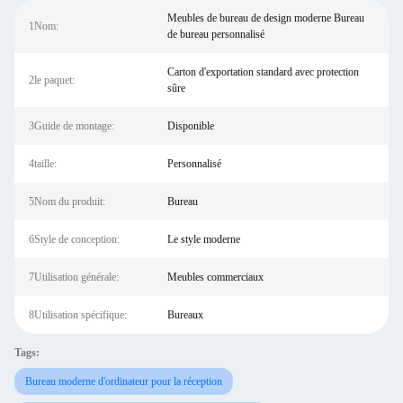
Meubles de bureau de design moderne Bureau
1Nom:
de bureau personnalisé
Carton d'exportation standard avec protection
2le paquet:
sûre
3Guide de montage:
Disponible
4taille:
Personnalisé
5Nom du produit:
Bureau
6Style de conception:
Le style moderne
7Utilisation générale:
Meubles commerciaux
8Utilisation spécifique:
Bureaux
Tags:
Bureau moderne d'ordinateur pour la réception