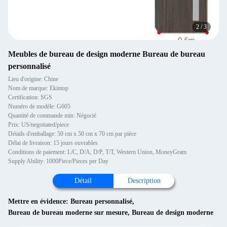
2
/
3
Meubles de bureau de design moderne Bureau de bureau
personnalisé
Lieu d'origine: Chine
Nom de marque: Ekintop
Certification: SGS
Numéro de modèle: G605
Quantité de commande min: Négocié
Prix: US/negotiated/piece
Détails d'emballage: 50 cm x 50 cm x 70 cm par pièce
Délai de livraison: 15 jours ouvrables
Conditions de paiement: L/C, D/A, D/P, T/T, Western Union, MoneyGram
Supply Ability: 1000Piece/Pieces per Day
Détail
Description
Mettre en évidence:
Bureau personnalisé
,
Bureau de bureau moderne sur mesure
,
Bureau de design moderne