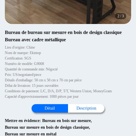
2
/
3
Bureau de bureau sur mesure en bois de design classique
Bureau avec cadre métallique
Lieu d'origine: Chine
Nom de marque: Ekintop
Certification: SGS
Numéro de modèle: G9008
Quantité de commande min: Négocié
Prix: US/negotiated/piece
Détails d'emballage: 50 cm x 50 cm x 70 cm par pièce
Délai de livraison: 15 jours ouvrables
Conditions de paiement: L/C, D/A, D/P, T/T, Western Union, MoneyGram
Capacité d'approvisionnement: 1000 pièces par jour
Détail
Description
Mettre en évidence:
Bureau en bois sur mesure
,
Bureau sur mesure en bois de design classique
,
Bureau sur mesure en métal