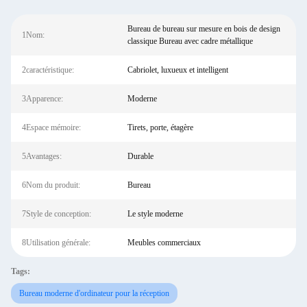
Bureau de bureau sur mesure en bois de design
1Nom:
classique Bureau avec cadre métallique
2caractéristique:
Cabriolet, luxueux et intelligent
3Apparence:
Moderne
4Espace mémoire:
Tirets, porte, étagère
5Avantages:
Durable
6Nom du produit:
Bureau
7Style de conception:
Le style moderne
8Utilisation générale:
Meubles commerciaux
Tags:
Bureau moderne d'ordinateur pour la réception