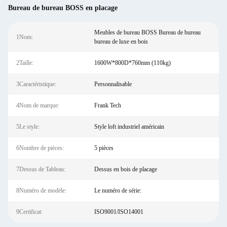
Bureau de bureau BOSS en placage
Meubles de bureau BOSS Bureau de bureau
1Nom:
bureau de luxe en bois
2Taille:
1600W*800D*760mm (110kg)
3Caractéristique:
Personnalisable
4Nom de marque:
Frank Tech
5Le style:
Style loft industriel américain
6Nombre de pièces:
5 pièces
7Dessus de Tableau:
Dessus en bois de placage
8Numéro de modèle:
Le numéro de série:
9Certificat:
ISO9001/ISO14001