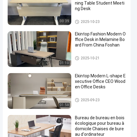
ning Table Student Meeti
ng Desk
bureau commercial
00:39
2025-10-23
Ekintop Fashion Modern O
ffice Desk in Melamine Bo
ard From China Foshan
bureau commercial
2025-10-21
01:10
Ekintop Modern L-shape E
xecutive Office CEO Wood
en Office Desks
bureau commercial
2025-09-23
01:58
Bureau de bureau en bois
écologique pour bureau à
domicile Chaises de bure
au d'ordinateur