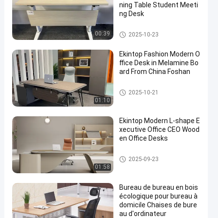
ning Table Student Meeti
ng Desk
bureau commercial
00:39
2025-10-23
Ekintop Fashion Modern O
ffice Desk in Melamine Bo
ard From China Foshan
bureau commercial
2025-10-21
01:10
Ekintop Modern L-shape E
xecutive Office CEO Wood
en Office Desks
bureau commercial
2025-09-23
01:58
Bureau de bureau en bois
écologique pour bureau à
domicile Chaises de bure
au d'ordinateur