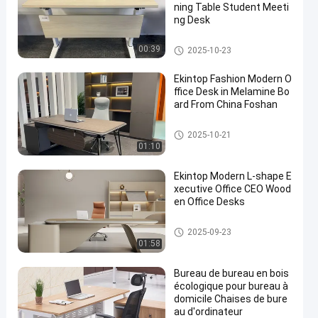
ning Table Student Meeti
ng Desk
bureau commercial
00:39
2025-10-23
Ekintop Fashion Modern O
ffice Desk in Melamine Bo
ard From China Foshan
bureau commercial
2025-10-21
01:10
Ekintop Modern L-shape E
xecutive Office CEO Wood
en Office Desks
bureau commercial
2025-09-23
01:58
Bureau de bureau en bois
écologique pour bureau à
domicile Chaises de bure
au d'ordinateur