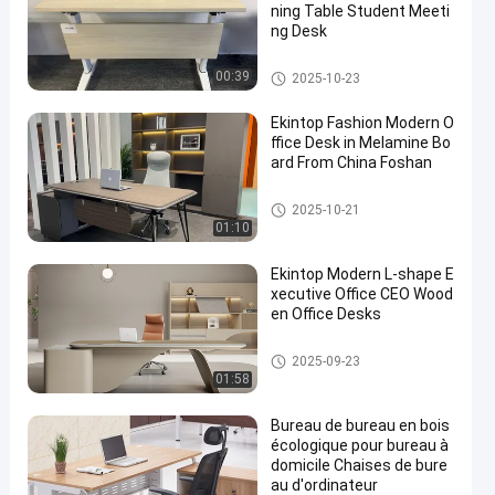
ning Table Student Meeti
ng Desk
bureau commercial
00:39
2025-10-23
Ekintop Fashion Modern O
ffice Desk in Melamine Bo
ard From China Foshan
bureau commercial
2025-10-21
01:10
Ekintop Modern L-shape E
xecutive Office CEO Wood
en Office Desks
bureau commercial
2025-09-23
01:58
Bureau de bureau en bois
écologique pour bureau à
domicile Chaises de bure
au d'ordinateur