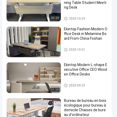
ning Table Student Meeti
ng Desk
bureau commercial
00:39
2025-10-23
Ekintop Fashion Modern O
ffice Desk in Melamine Bo
ard From China Foshan
bureau commercial
2025-10-21
01:10
Ekintop Modern L-shape E
xecutive Office CEO Wood
en Office Desks
bureau commercial
2025-09-23
01:58
Bureau de bureau en bois
écologique pour bureau à
domicile Chaises de bure
au d'ordinateur