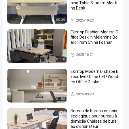
ning Table Student Meeti
ng Desk
bureau commercial
00:39
2025-10-23
Ekintop Fashion Modern O
ffice Desk in Melamine Bo
ard From China Foshan
bureau commercial
2025-10-21
01:10
Ekintop Modern L-shape E
xecutive Office CEO Wood
en Office Desks
bureau commercial
2025-09-23
01:58
Bureau de bureau en bois
écologique pour bureau à
domicile Chaises de bure
au d'ordinateur